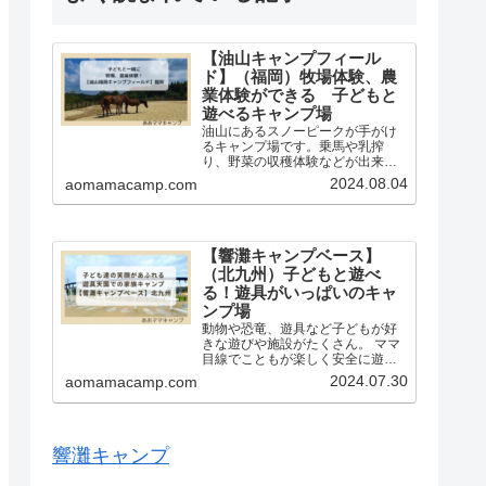
【油山キャンプフィール
ド】（福岡）牧場体験、農
業体験ができる 子どもと
遊べるキャンプ場
油山にあるスノーピークが手がけ
るキャンプ場です。乗馬や乳搾
り、野菜の収穫体験などが出来ま
す。近くの川で遊んだり、アスレ
2024.08.04
aomamacamp.com
チックを楽しんだり、子どももマ
マも大満足のキャンプ場です。新
しく清潔で子連れが使いやすい施
設が揃っています。
【響灘キャンプベース】
（北九州）子どもと遊べ
る！遊具がいっぱいのキャ
ンプ場
動物や恐竜、遊具など子どもが好
きな遊びや施設がたくさん。 ママ
目線でこともが楽しく安全に遊べ
るイチオシのキャンプ場、響灘ベ
2024.07.30
aomamacamp.com
ースキャンプを紹介しています。
北九州市、響灘グリーンパーク内
にあるきれいでママに嬉しいキャ
ンプ場です。
響灘キャンプ