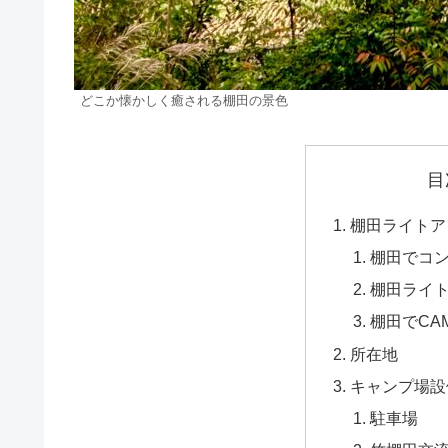
どこか懐かしく癒される棚田の景色
目
棚田ライトア
棚田でコ
棚田ライ
棚田でCA
所在地
キャンプ場設
駐車場