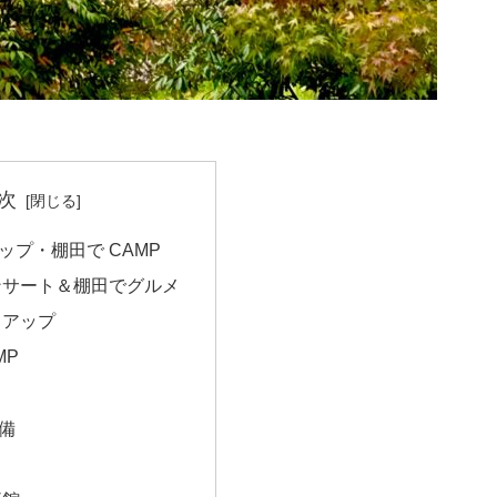
次
ップ・棚田で CAMP
ンサート＆棚田でグルメ
トアップ
MP
備