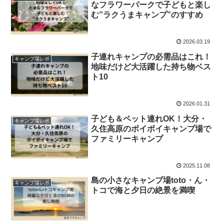
なフラワーパークで子どもと楽し
む”ラクうまキャンプ”のすすめ
2026.03.19
子連れキャンプの必需品はこれ！
キャンプ場レポ
地味だけど大活躍した持ち物ベス
ト10
2026.01.31
子ども＆ペット連れOK！大分・
キャンプ場レポ
久住高原のボイボイキャンプ場で
ファミリーキャンプ
2025.11.08
島の小さなキャンプ場toto・ん・
キャンプ場レポ
トコで海と夕日の絶景を満喫