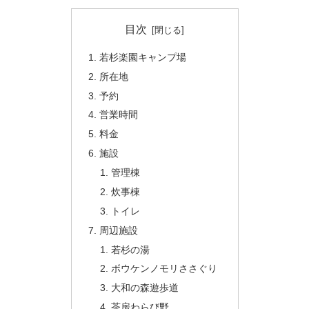
目次
若杉楽園キャンプ場
所在地
予約
営業時間
料金
施設
管理棟
炊事棟
トイレ
周辺施設
若杉の湯
ボウケンノモリささぐり
大和の森遊歩道
茶房わらび野